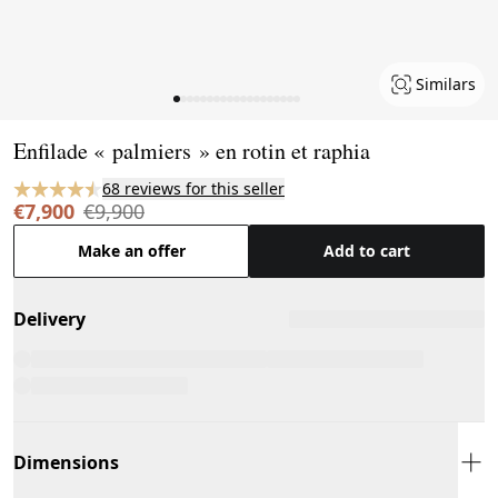
Similars
Page 1 of 19
Enfilade « palmiers » en rotin et raphia
68 reviews for this seller
€7,900
€9,900
Make an offer
Add to cart
Delivery
Dimensions