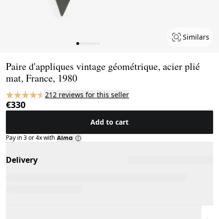
Similars
Page 1 of 8
Paire d'appliques vintage géométrique, acier plié
mat, France, 1980
212 reviews for this seller
€330
Add to cart
Pay in 3 or 4x with
Delivery